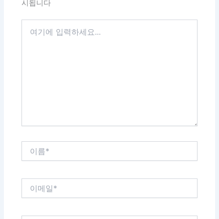
시됩니다
여
기
에
입
력
하
세
요...
이
름
*
이
메
일
*