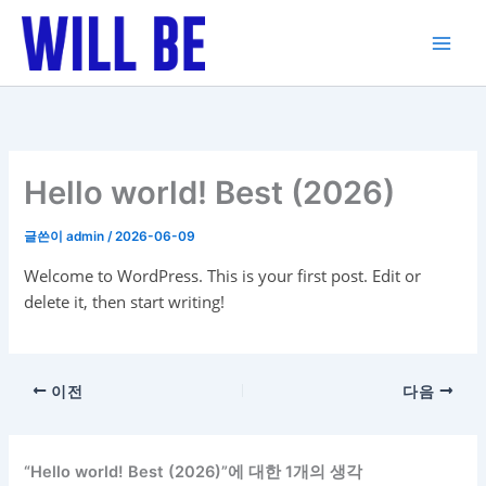
콘
텐
츠
로
건
너
뛰
Hello world! Best (2026)
기
글쓴이
admin
/
2026-06-09
Welcome to WordPress. This is your first post. Edit or
delete it, then start writing!
이전
다음
“Hello world! Best (2026)”에 대한 1개의 생각