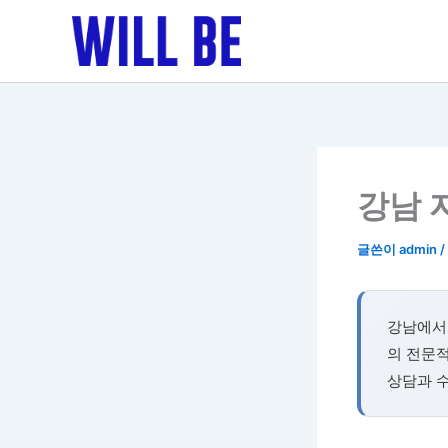
콘
텐
츠
로
건
너
뛰
기
강남 
글쓴이
admin
/
강남에서
의 전문적
상담과 수