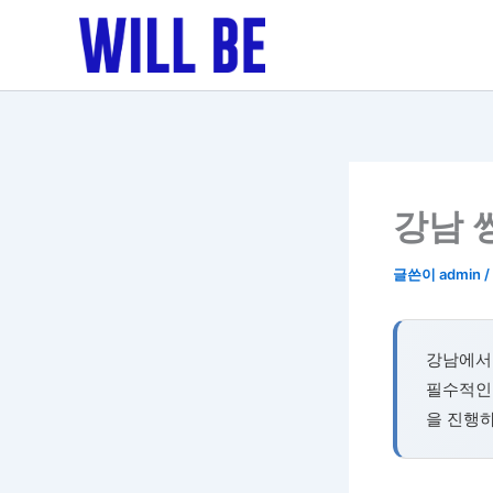
콘
텐
츠
로
건
너
뛰
기
강남 
글쓴이
admin
/
강남에서의
필수적인
을 진행하