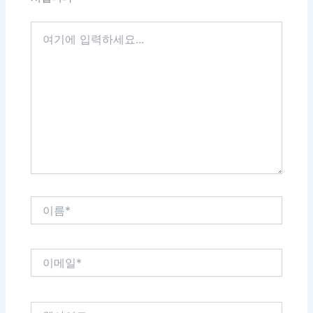
여
기
에
입
력
하
세
요...
이
름
*
이
메
일
*
웹