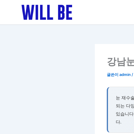
콘
텐
츠
로
건
너
뛰
기
강남눈
글쓴이
admin
/
눈 재수
되는 다양
있습니다
다.