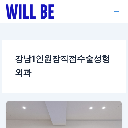
콘
텐
츠
로
건
너
뛰
기
강남1인원장직접수술성형
외과