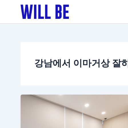
콘
텐
츠
로
건
너
뛰
기
강남에서 이마거상 잘