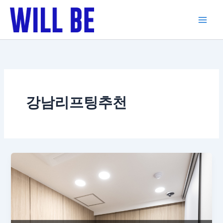
콘
텐
츠
로
건
너
뛰
기
강남리프팅추천