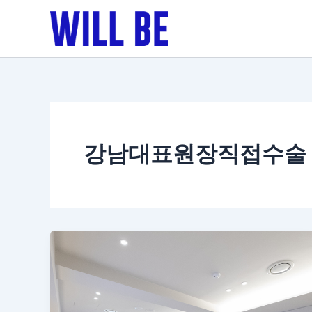
콘
텐
츠
로
건
너
뛰
기
강남대표원장직접수술