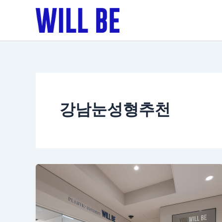
콘
텐
츠
로
건
너
뛰
기
강남눈성형추천