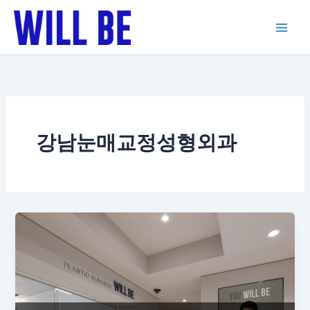
콘
텐
츠
로
건
너
뛰
기
강남눈매교정성형외과